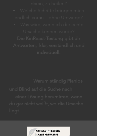
daran, zu heilen?
Welche Schritte bringen mich
endlich voran – ohne Umwege?
Was wäre, wenn ich die echte
Ursache kennen würde?
Die KinReact-Testung gibt dir
Antworten, klar, verständlich und
individuell.
​​​​​​​​​​
Warum ständig Planlos
und Blind auf die Suche nach
einer Lösung herumirren, wenn
du gar nicht weißt, wo die Ursache
liegt.