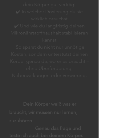
dein Körper gut verträgt
✔️ In welcher Dosierung du sie
wirklich brauchst
✔️ Und wie du langfristig deinen
Mikronährstoffhaushalt stabilisieren
kannst
So sparst du nicht nur unnötige
Kosten, sondern unterstützt deinen
Körper genau da, wo er es braucht –
ohne Überforderung,
Nebenwirkungen oder Verwirrung.
Dein Körper weiß was er
braucht, wir müssen nur lernen,
zuzuhören.
Genau das frage und
teste ich auch bei deinem Körper.