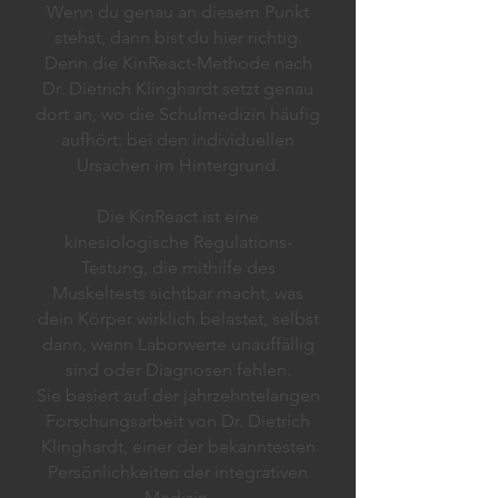
Wenn du genau an diesem Punkt
stehst, dann bist du hier richtig.
Denn die KinReact-Methode nach
Dr. Dietrich Klinghardt setzt genau
dort an, wo die Schulmedizin häufig
aufhört: bei den individuellen
Ursachen im Hintergrund.
​​
Die KinReact ist eine
kinesiologische Regulations-
Testung, die mithilfe des
Muskeltests sichtbar macht, was
dein Körper wirklich belastet, selbst
dann, wenn Laborwerte unauffällig
sind oder Diagnosen fehlen.
Sie basiert auf der jahrzehntelangen
Forschungsarbeit von Dr. Dietrich
Klinghardt, einer der bekanntesten
Persönlichkeiten der integrativen
Medizin.