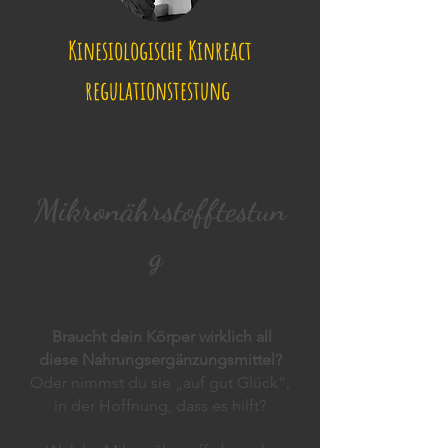
Kinesiologische Kinreact
regulationstestung
Mikronährstofftestun
g
Braucht dein Körper wirklich all
diese Nahrungsergänzungsmittel?
Oder nimmst du sie „auf gut Glück“,
in der Hoffnung, dass es hilft?