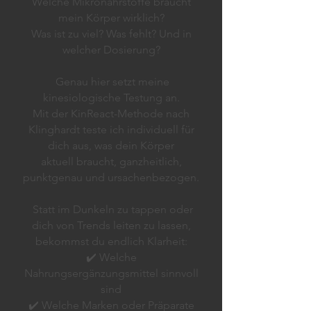
Welche Mikronährstoffe braucht
mein Körper wirklich?
Was ist zu viel? Was fehlt? Und in
welcher Dosierung?
Genau hier setzt meine
kinesiologische Testung an.
Mit der KinReact-Methode nach
Klinghardt teste ich individuell für
dich aus, was dein Körper
aktuell braucht, ganzheitlich,
punktgenau und ursachenbezogen.
Statt im Dunkeln zu tappen oder
dich von Trends leiten zu lassen,
bekommst du endlich Klarheit:
✔️ Welche
Nahrungsergänzungsmittel sinnvoll
sind
✔️ Welche Marken oder Präparate