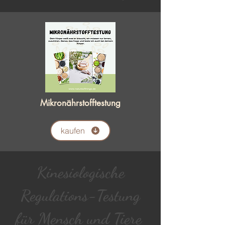
Mikronährstofftestung
kaufen
Kinesiologische
Regulations-Testung
für Mensch und Tiere