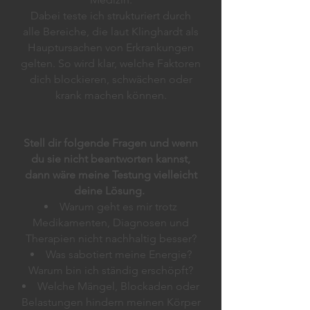
Dabei teste ich strukturiert durch
alle Bereiche, die laut Klinghardt als
Hauptursachen von Erkrankungen
gelten. So wird klar, welche Faktoren
dich blockieren, schwächen oder
krank machen können.
Stell dir folgende Fragen und wenn
du sie nicht beantworten kannst,
dann wäre meine Testung vielleicht
deine Lösung.
Warum geht es mir trotz
Medikamenten, Diagnosen und
Therapien nicht nachhaltig besser?
Was sabotiert meine Energie?
Warum bin ich ständig erschöpft?
Welche Mängel, Blockaden oder
Belastungen hindern meinen Körper