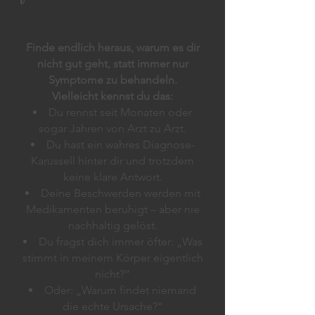
Finde endlich heraus, warum es dir
nicht gut geht, statt immer nur
Symptome zu behandeln.
Vielleicht kennst du das:
Du rennst seit Monaten oder
sogar Jahren von Arzt zu Arzt.
Du hast ein wahres Diagnose-
Karussell hinter dir und trotzdem
keine klare Antwort.
Deine Beschwerden werden mit
Medikamenten beruhigt – aber nie
nachhaltig gelöst.
Du fragst dich immer öfter: „Was
stimmt in meinem Körper eigentlich
nicht?“
Oder: „Warum findet niemand
die echte Ursache?“